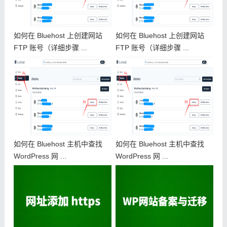
如何在 Bluehost 上创建网站
如何在 Bluehost 上创建网站
FTP 账号（详细步骤 ...
FTP 账号（详细步骤 ...
如何在 Bluehost 主机中查找
如何在 Bluehost 主机中查找
WordPress 网 ...
WordPress 网 ...