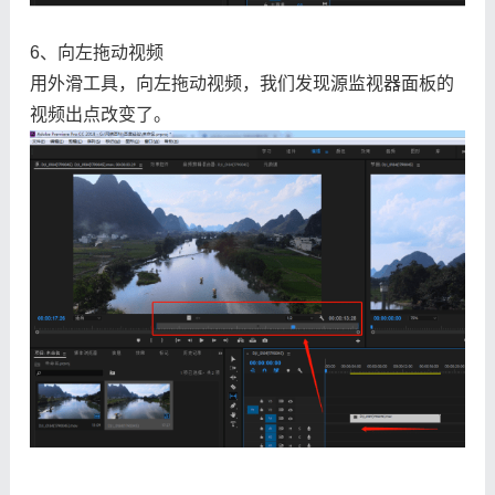
6、向左拖动视频
用外滑工具，向左拖动视频，我们发现源监视器面板的
视频出点改变了。