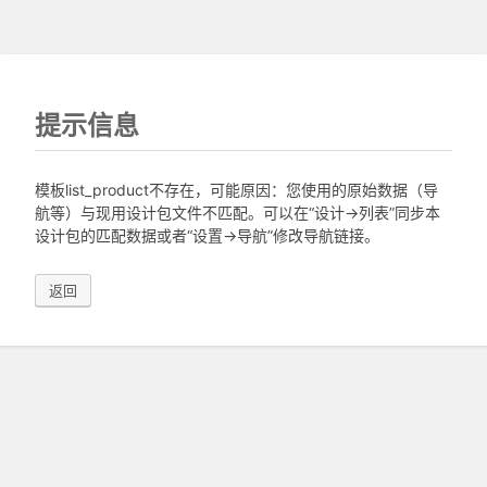
提示信息
模板list_product不存在，可能原因：您使用的原始数据（导
航等）与现用设计包文件不匹配。可以在“设计->列表”同步本
设计包的匹配数据或者“设置->导航”修改导航链接。
返回